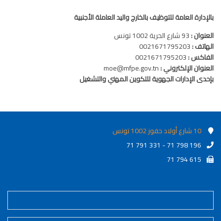
بالإدارة العامة للتوظيف بالخارج واليد العاملة الأجنبية
العنوان :
93 شارع الحرية 1002 تونس
الهاتف :
0021671795203
الفاكس :
0021671795203
العنوان الإلكتروني :
moe@mfpe.gov.tn
بإحدى الإدارات الجهوية للتكوين المهني والتشغيل
10 شارع أولاد حفوز 1002 تونس
71 791 331 - 71 798 196
71 794 615