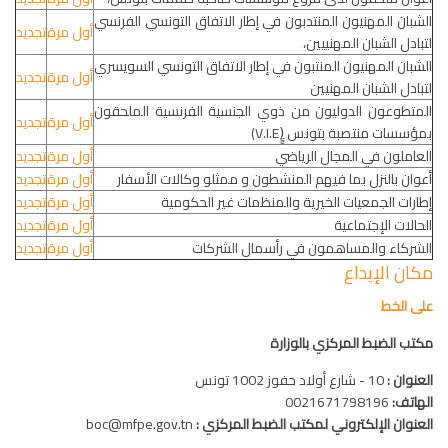
الشبان المهنيون المنتدبون في إطار الاتفاق التونسي الفرنسي
أول مرة
تجديد
لتبادل الشبان المهنييين،
الشبان المهنيون المنتبون في إطار الاتفاق التونسي السويسري
أول مرة
تجديد
لتبادل الشبان المهنيين
المتطوعون الدوليون من ذوي الجنسية الفرنسية الملحقون
أول مرة
تجديد
بمؤسسات منتصبة بتونس (ٍٍV.I.E)
العاملون في المجال الرياضي
أول مرة
تجديد
أعوان بالنزل بما فيهم المنشطون و ممثلو وكالات الأسفار
أول مرة
تجديد
إطارات الجمعيات الخيرية والمنظمات غير الحكومية
أول مرة
تجديد
الحالات الإجتماعية
أول مرة
تجديد
الشركاء والمساهمون في رأسمال الشركات
أول مرة
تجديد
مكان الإيداع
على الخط
مكتب الضبط المركزي بالوزارة
العنوان :
10 - شارع أولاد حفوز 1002 تونس
الهاتف:
0021671798196
العنوان الإلكتروني لمكتب الضبط المركزي :
boc@mfpe.gov.tn