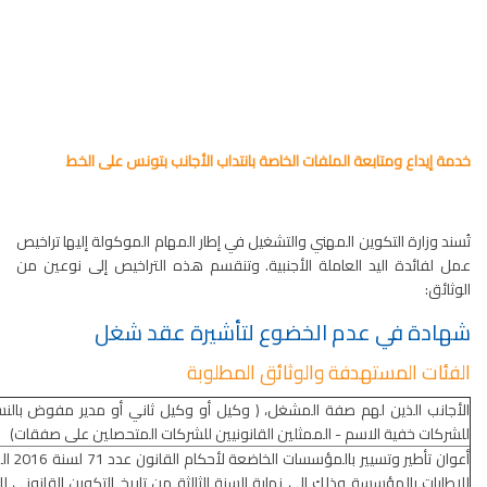
خدمة إيداع ومتابعة الملفات الخاصة بانتداب الأجانب بتونس على الخط
تُسند وزارة التكوين المهني والتشغيل في إطار المهام الموكولة إليها تراخيص
عمل لفائدة اليد العاملة الأجنبية. وتنقسم هذه التراخيص إلى نوعين من
الوثائق:
شهادة في عدم الخضوع لتأشيرة عقد شغل
الفئات المستهدفة والوثائق المطلوبة
الأجانب الذين لهم صفة المشغل، ( وكيل أو وكيل ثاني أو مدير مفوض بالن
للشركات خفية الاسم - الممثلين القانونيين للشركات المتحصلين على صفقات)
للإطارات بالمؤسسة وذلك إلى نهاية السنة الثالثة من تاريخ التكوين القانو