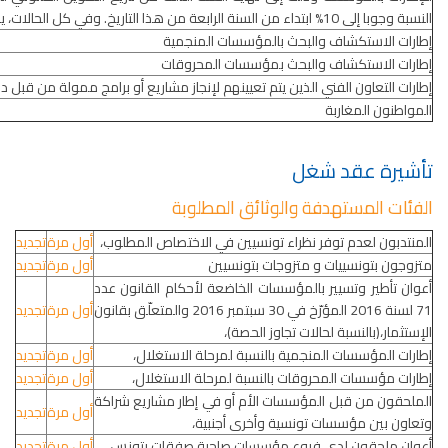
النسبة وجوبا إلى 10% ابتداء من السنة الرابعة من هذا التاريخ. وفي كل الحالات، يمكن للمؤسسة انتداب أربعة إطارات من ذوي الجنسية الأجنبية
إطارات الاستكشاف والبحث بالمؤسسات المنجمية
إطارات الاستكشاف والبحث بمؤسسات المحروقات
إطارات التعاون الفني الذين يتم تعيينهم لإنجاز مشاريع أو برامج ممولة من قبل د
المواطنون المغاربة
تأشيرة عقد شغل
الفئات المستهدفة والوثائق المطلوبة
المنتدبون لعدم توفر نظراء تونسيين في الاختصاص المطلوب،
أول مرة
تجديد
متزوجون بتونسييات و متزوجات بتونسيين
أول مرة
تجديد
أعوان تأطير وتسيير بالمؤسسات الخاضعة لأحكام القانون عدد
71 لسنة 2016 المؤرّخ في 30 سبتمبر 2016 والمتعلّق بقانون
أول مرة
تجديد
الإستثمار،(بالنسبة لحالات تجاوز الحصة)،
إطارات المؤسسات المنجمية بالنسبة لمرحلة الاستغلال،
أول مرة
تجديد
إطارات مؤسسات المحروقات بالنسبة لمرحلة الاستغلال،
أول مرة
تجديد
الملحقون من قبل المؤسسات الأم أو في إطار مشاريع شراكة
أول مرة
تجديد
وتعاون بين مؤسسات تونسية وأخرى أجنبية،
أعوان ملحقون لدى فروع مؤسسات صاحبة صفقات بتونس،
أول مرة
تجديد