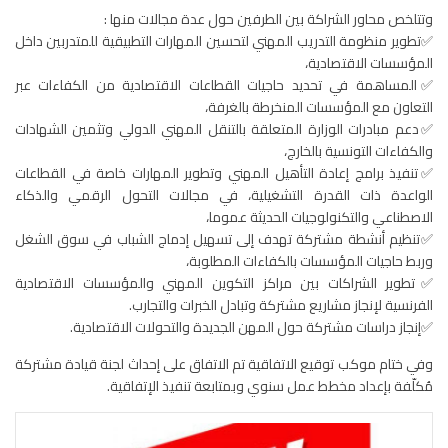
وتتلخص محاور الشراكة بين الطرفين حول عدة مجالات منها :
✅تطوير منظومة التدريب المهني لتحسين المهارات التطبيقية للمتدربين داخل
المؤسسات الاقتصادية،
✅المساهمة في تحديد حاجيات القطاعات الاقتصادية من الكفاءات عبر
التعاون مع المؤسسات المنخرطة بالغرفة،
✅دعم مبادرات الوزارة المتعلقة بالتنقل المهني الدولي وتثمين الشهادات
والكفاءات التونسية بالخارج،
✅تنفيذ برامج إعادة التأهيل المهني وتطوير المهارات خاصة في القطاعات
الواعدة ذات القدرة التشغيلية، في مجالات التحول الرقمي والذكاء
الاصطناعي والتكنولوجيات الحديثة عموما،
✅تنظيم أنشطة مشتركة تهدف إلى تسهيل إدماج الشباب في سوق الشغل
وربط حاجيات المؤسسات بالكفاءات المطلوبة،
✅تطوير الشراكات بين مراكز التكوين المهني والمؤسسات الاقتصادية
الفرنسية لإنجاز مشاريع مشتركة وتبادل الخبرات والتجارب.
✅إنجاز دراسات مشتركة حول المهن الجديدة والتحولات الاقتصادية.
وفي ختام موكب توقيع الاتفاقية تم الاتفاق على إحداث لجنة قيادة مشتركة
مُكلّفة بإعداد مخطط عمل سنوي وبمتابعة تنفيذ الإتفاقية.