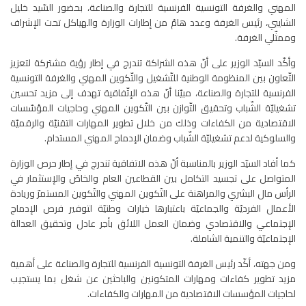
المهني والغرفة التونسية الفرنسية للتجارة والصناعة، بحضور السّيد خليل
الشايبي، رئيس الغرفة وعدد هامّ من إطارات الوزارة والهياكل تحت الإشراف
وممثّلي الغرفة.
وأكّد السيّد الوزير على أنّ هذه الشراكة تندرج في إطار رؤية مشتركة لتعزيز
التّعاون بين المنظومة الوطنية للتّشغيل والتّكوين المهني والغرفة التونسية
الفرنسية للتجارة والصناعة، مبيّنا أنّ هذه الإتّفاقية تهدف إلى مزيد تحسين
تشغيليّة الشّباب وتحقيق التّوازن بين التّكوين المهني وحاجيات المؤسّسات
الاقتصادية من الكفاءات وذلك من خلال تطوير المهارات التقنيّة والرقميّة
والسلوكية لدعم تشغيليّة الشّباب وضمان الإدماج المهني المستدام.
كما أفاد السيّد الوزير بالمناسبة أنّ هذه الاتفاقية تندرج في إطار حرص الوزارة
المتواصل على تجسيد التكامل بين القطاعين العام والخاصّ والإستثمار في
الرأس مال البشري والمراهنة على التّكوين المهني والتّكوين المستمرّ وريادة
الأعمال الفرديّة والجماعيّة باعتبارها خيارات وطنيّة لتوفير فرص الإدماج
الإجتماعي والاقتصادي وضمان العمل اللائق بأجر عادل وتحقيق العدالة
الإجتماعيّة والتنمية الشاملة.
ومن جهته، أكّد رئيس الغرفة التونسية الفرنسية للتجارة والصناعة على أهمية
مزيد تطوير كفاءات ومهارات المتكونين والباحثين عن شغل بما يستجيب
لحاجيات المؤسسات الاقتصادية من المهارات والكفاءات.