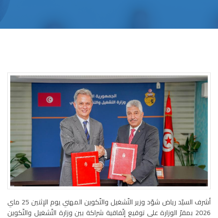
أشرف السيّد رياض شوّد وزير التّشغيل والتّكوين المهني يوم الإثنين 25 ماي
2026 بمقرّ الوزارة على توقيع إتّفاقية شراكة بين وزارة التّشغيل والتّكوين