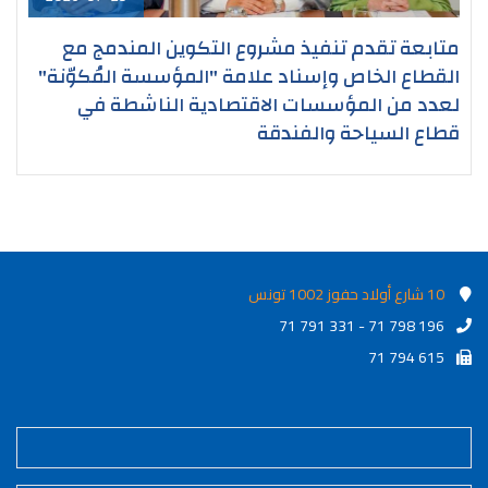
متابعة تقدم تنفيذ مشروع التكوين المندمج مع
القطاع الخاص وإسناد علامة "المؤسسة المُكوّنة"
لعدد من المؤسسات الاقتصادية الناشطة في
قطاع السياحة والفندقة
10 شارع أولاد حفوز 1002 تونس
71 791 331 - 71 798 196
71 794 615