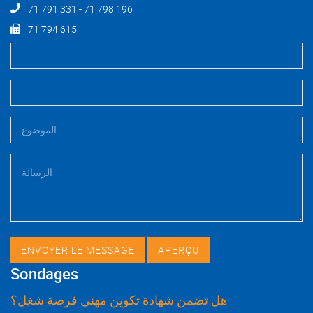
71 791 331 - 71 798 196
71 794 615
Sondages
هل تضمن شهادة تكوين مهني فرصة شغل؟