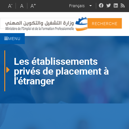
Skip
-
+
A
A
A
Français
LIST ADDITIONAL 
to
main
Recherche
content
MENU
Les établissements
privés de placement à
l'étranger