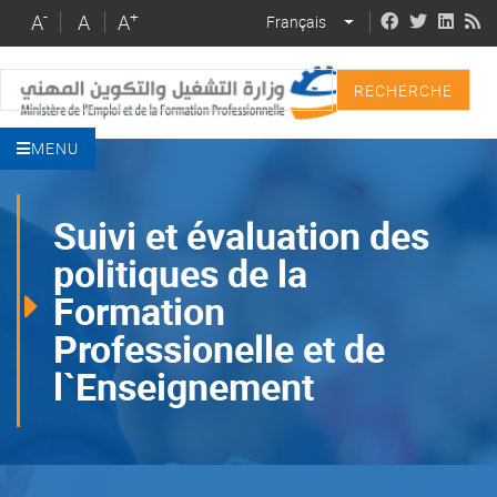
Skip
-
+
A
A
A
Français
LIST ADDITIONAL 
to
main
Recherche
content
MENU
Suivi et évaluation des
politiques de la
Formation
Professionelle et de
l`Enseignement