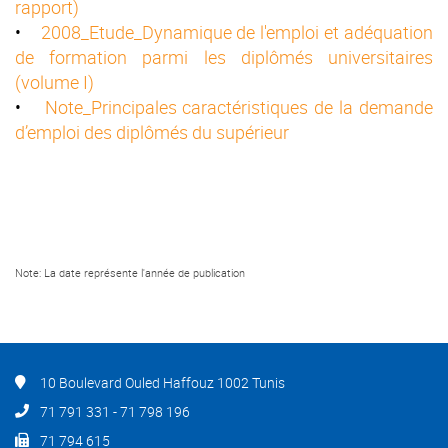
rapport)
•
2008_Etude_Dynamique de l'emploi et adéquation
de formation parmi les diplômés universitaires
(volume I)
•
Note_Principales caractéristiques de la demande
d’emploi des diplômés du supérieur
Note: La date représente l'année de publication
10 Boulevard Ouled Haffouz 1002 Tunis
71 791 331 - 71 798 196
71 794 615