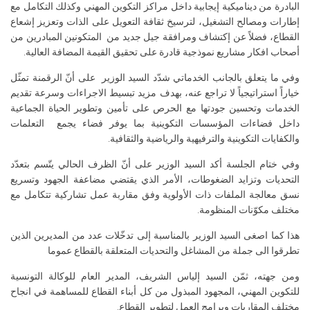
البادرة من ديناميكية إيجابية داخل مراكز التكوين المهني وكذلك التكامل مع
إطارات ومصالح التشغيل، لترسيخ ثقافة التعويل على الذات وتعزيز إشعاع
القطاع، فضلاً عن إكتشاف ومرافقة جيل جديد من المتكونين المبادرين من
أصحاب افكار مشاريع نموذجية قادرة على تحقيق القيمة المضافة العالية.
وفي ما يتعلق بالجانب الخدماتي شدّد السيد الوزير على أنّ الرقمنة تمثّل
خياراً استراتيجياً لا تراجع عنه، بهدف مزيد تبسيط الاجراءات وسرعة تقديم
الخدمات وتحسين جودتها مع الحرص على تأمين وتطوير الحياة الجماعية
داخل فضاءات المؤسسات التكوينية بما يوفر فضاء يجمع التعلمات
والكفايات التكوينية والترفيهية والرياضية والثقافية.
وفي ختام الجلسة أكد السيد الوزير على أنّ الظرف الحالي يتّسم بتعدّد
التحديات وتزايد الضغوطات، الأمر الذي يقتضي مضاعفة الجهود وتسريع
نسق معالجة الملفات ذات الأولوية وفق مقاربة عمل تشاركية تتكامل مع
مختلف مكوّنات المنظومة.
هذا كما اصغى السيد الوزير بالمناسبة إلى تدخّلات عدد من المديرين الذين
تطرقوا الى جملة من المشاغل والتحديات المتعلقة بالقطاع عموما
ومن جهته، ثمّن السيد إلياس الشريف، المدير العام للوكالة التونسية
للتكوين المهني، المجهود المبذول من كل أبناء القطاع للمساهمة في انجاح
مختلف المقاربات وبرامج العمل لتطوير القطاع.