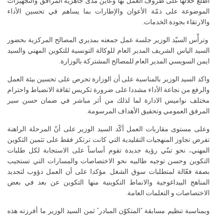
اطّلع خلالها على ظروف العمل بها وعاين مدى جاهزية المرافق والتجهيزات
الموضوعة على ذمّة الأعوان والإطارات بما يساهم في تحسين الأداء
والارتقاء بجودة الخدمات.
وترأّس السيّد الوزير جلسة عمل جمعته بمديري المصالح المركزية بحضور
السيد الياس الشريف المدير العام للوكالة التونسية للتكوين المهني والسيد
ايمن السويسي المدير العام للمصالح المشتركة بالوزارة.
واكد السيد الوزير بالمناسبة على أن الوزارة تحرص على تحسين بيئة العمل
والرفع من نجاعة الأداء مشددا على ضرورة تكريس ثقافة الانضباط واحترام
مختلف نواميس الادارة لما لذلك من أثر مباشر في ضمان حسن سير
المرفق العمومي وتحقيق الأهداف المرسومة.
وعلى مستوى مقاربات العمل أكّد السيد الوزير على أنّ المرحلة الراهنة
تفرض تجاوز المنهجيات التقليدية التي كانت ترتكز فقط على تثمين التكوين
المهني، نحو تبنّي رؤية جديدة تقوم أساساً على الاستجابة لكل طلبات
التكوين وحسن توجيه طالبيه نحو الاختصاصات والمسارات التي تستجيب
بصفة فعّالة لمتطلبات سوق الشغل. مؤكدا على أن العمل دؤوب لتجديد
المناهج البيداغوجية والانماط التكوينية منها التكوين عن بعد في بعض
الاختصاصات و التعلمات العامة.
وبمناسبة تنظيم مسابقة “المتكوّن المبادر” ثمن السيد الوزير ما أفرزته هذه