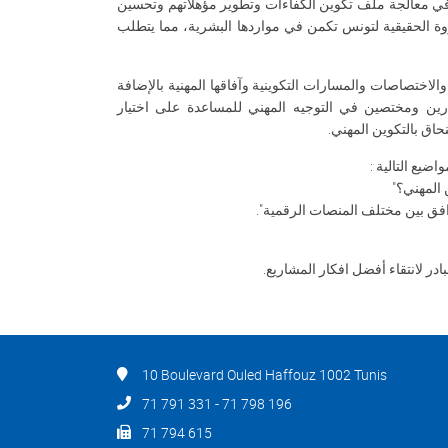
ي معالجة ملف تكوين الكفاءات وتطوير مؤهلاتهم وتحسين
وة الحقيقية لتونس تكمن في مواردها البشرية، مما يتطلب
اختصاصات والمسارات التكوينية وآفاقها المهنية بالإضافة
رين ومختصين في التوجيه المهني للمساعدة على اختيار
حاق بالتكوين المهني.
ضيع التالية :
المهني؟"
فق بين مختلف المنصات الرقمية".
10 Boulevard Ouled Haffouz 1002 Tunis
71 791 331 - 71 798 196
71 794 615