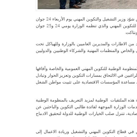
تحت شعار " التكوين المهني... مهارات تبني الوطن"، أشرف السيد رياض شوّد وزير التشغيل والتكوين المهني يوم الأربعاء 24 جوان
2026 بمدينة الثقافة بتونس على فعاليات اليوم الاول للملتقى الوطني للتكوين المهني والذي تنظمه الوزارة يومي 24 و25 جوان
د من الاطارات والمديرين العاميين بالوزارة وللهياكل تحت
والخاص والمنظمات المهنية والشركاء الوطنيين والدوليين
منظومة الوطنية للتكوين المهني العمومية والخاصة وآفاقها
الراغبين في الالتحاق بمسارات التكوين وتعزيز الحوار وتبادل
إلى مساعدة المؤسساث الاقتصادية على تثبيت مواطن الشغل
هذه الملتقيات الوطنية لمزيد التعريف بالمنظومة الوطنية
مات الوزارة الموجهة لفائدة طالبي التكوين والباحثين عن
دية، تتنزل صلب الخيارات الوطنية للدولة لتحقيق الادماج
 في قطاع التكوين المهني والتشغيل وريادة الاعمال إلى