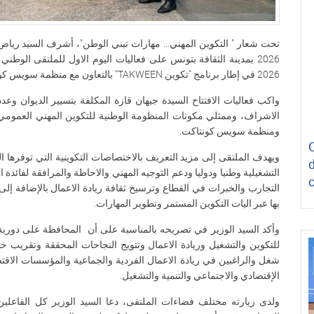
2026 في إطار برنامج "تكوين TAKWEEN" بالتعاون مع منظمة سويس كونتاكت.
واكب فعاليات الافتتاح السيدة جيهان قازة المكلفة بتسيير الديوان وعد
الاشراف، وممثلي مكونات المنظومة الوطنية للتكوين المهني العمومي 
ومنظمة سويس كونتاكت.
ويهدف الملتقى إلى مزيد التعريف بالاختصاصات التكوينية التي توفرها ال
التشغيلية وطنيا ودوليا ودعم التوجيه المهني والاحاطة والمرافقة لفائدة 
التجارب والخبرات في القطاع وترسيخ ثقافة ريادة الاعمال بالإضافة 
بها عبر اليات التكوين المستمر وتطوير المهارات.
وأكد السيد الوزير في تصريحه بالمناسبة على أن المحافظة على دورية 
للتكوين والتشغيل وريادة الاعمال وتتويج النجاحات المحققة وتقريب خد
شغل والراغبين في ريادة الاعمال الفردية والجماعية والمؤسسات الاقتصا
الإقتصادي والاجتماعي والتنمية والتشغيل.
ولدى زيارته مختلف فضاءات الملتقى، دعا السيد الوزير كل الفاعلين