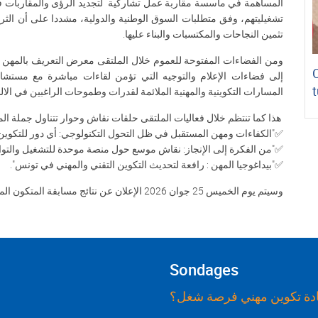
المساهمة في مأسسة مقاربة عمل تشاركية لتجديد الرؤى والمقاربات ف
تشغيليتهم، وفق متطلبات السوق الوطنية والدولية، مشددا على أن الثر
تثمين النجاحات والمكتسبات والبناء عليها.
ومن الفضاءات المفتوحة للعموم خلال الملتقى معرض التعريف بالمهن وال
إلى فضاءات الإعلام والتوجيه التي تؤمن لقاءات مباشرة مع مستشا
t
المسارات التكوينية والمهنية الملائمة لقدرات وطموحات الراغبين في الالن
هذا كما تنتظم خلال فعاليات الملتقى حلقات نقاش وحوار تتناول جملة الموا
✅"الكفاءات ومهن المستقبل في ظل التحول التكنولوجي: أي دور للتكوين 
✅"من الفكرة إلى الإنجاز: نقاش موسع حول منصة موحدة للتشغيل والتوا
✅"بيداغوجيا المهن : رافعة لتحديث التكوين التقني والمهني في تونس".
وسيتم يوم الخميس 25 جوان 2026 الإعلان عن نتائج مسابقة المتكون المبادر لانتقاء أفضل افكار المشاريع.
Sondages
ة تكوين مهني فرصة شغل؟