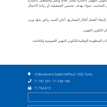
وين المهني باعتباره مسار نجاح وتميز والتشغيل باعتباره
ني المناسب سواء بهدف تحسين التشغيلية أو ريادة الاعمال
 لإنتقاء أفضل أفكار المشاريع، أعلن السيد رياض شوّد وزير
ز التكوين المهني،
ات المنظومة الوطنية للتكوين المهني العمومية والخاصة
10 Boulevard Ouled Haffouz 1002 Tunis
71 791 331 - 71 798 196
71 794 615