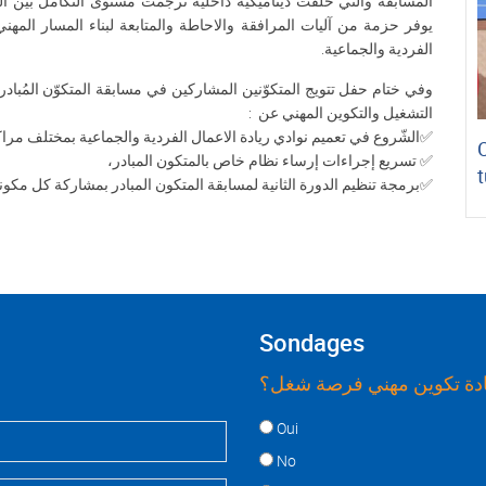
المسابقة والتي خلقت ديناميكية داخلية ترجمت مستوى التكامل بين التك
يوفر حزمة من آليات المرافقة والاحاطة والمتابعة لبناء المسار المه
الفردية والجماعية.
وفي ختام حفل تتويج المتكوّنين المشاركين في مسابقة المتكوّن المُبادر
التشغيل والتكوين المهني عن :
✅الشّروع في تعميم نوادي ريادة الاعمال الفردية والجماعية بمختلف مراك
✅ تسريع إجراءات إرساء نظام خاص بالمتكون المبادر،
t
✅برمجة تنظيم الدورة الثانية لمسابقة المتكون المبادر بمشاركة كل مكون
Sondages
ة تكوين مهني فرصة شغل؟
Choices
Oui
No