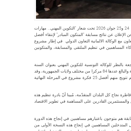
في إطار اختتام فعاليات الملتقى الوطني للتكوين المهني المنتظم يومي 24 و25 جوان 2026 تحت شعار "التكوين المهني... مهارات
الإعلان عن نتائج مسابقة "المتكون المبادر" لإنتقاء أفضل
عاون مع الوكالة الالمانية التعاون الدولي في إطار مشروع
ن عن كل الشركاء المساهمين في تنظيم الملتقى والمسابقة، والمتكونين
ة بالنظر للوكالة التونسية للتكوين المهني بعنوان السنة
التكوينية 2025-2026، والتي عبرت عن رغبتها في الانخراط في المسابقة والبالغ عددها 84 مركزا من مختلف ولايات الجمهورية، وقد
بلغ العدد الجملي للمتكونين المشاركين في المسابقة 1713 مشاركًا، تم تتويج منهم أفضل 25 فكرة مشروع في المرحلة النهائية
اطرة نجاح كل البلدان المتقدّمة، مُبينا أنّ بادرة تنظيم هذه
 والمستثمرين القادرين على المساهمة في تطوير الاقتصاد
ابقة هم متوجون باعتبارهم مساهمين في إنجاح هذه الدورة
ع، مثمنا مجهودات كل المتدخلين المساهمين في إنجاح هذه النسخة الأولى من