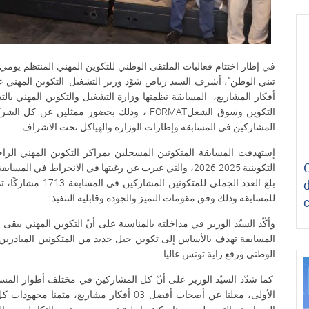
تبني الوطن"، أشرف السيد رياض شوًد وزير التشغيل. التكوين المهني عن 
أفكار المشاريع، المسابقة نظمتها وزارة التشغيل والتكوين المهني بالت
التكوين وسوق الشغلFORMAT ، وذلك بحضور ممثلي
المشاركين في المسابقة وإطارات الوزارة والهياكل تحت الاشراف.
إستهدفت المسابقة المتكونين المسجلين بمراكز التكوين المهني الراجع
للمسابقة وذلك وفق مقومات التميز والجودة وقابلية التنفيذ.
وأكّد السيّد الوزير في مداخلته بالمناسبة على أنّ التكوين المهني يبقى ق
المسابقة تهدف بالأساس إلى تكوين جيل جديد من المتكونين المبادرين
الوطني ورفع راية تونس عاليا.
كما شدّد السيّد الوزير على أنّ كل المشاركين في مختلف أطوار المس
الأولى، معلنا عن أصحاب أفضل 03 أفكار مشاري