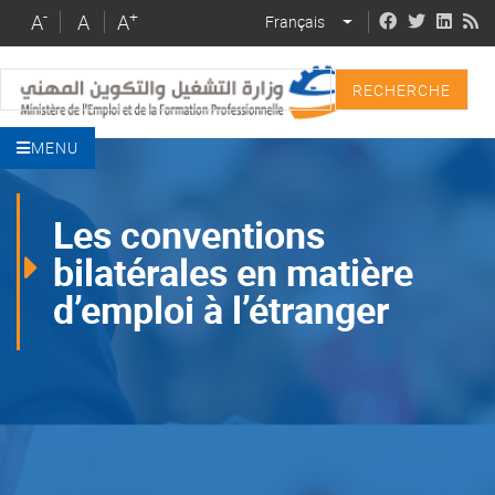
Skip
-
+
A
A
A
Français
LIST ADDITIONAL 
to
main
Recherche
content
MENU
Les conventions
bilatérales en matière
d’emploi à l’étranger