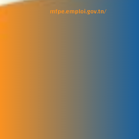
mfpe.emploi.gov.tn/