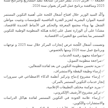
الجمعة 17 أفريل 2026 بمقر المركز، لمتابعة تنفيذ المشاريع والبرامج لسنة
2025 ومناقشة برنامج عمل المركز بعنوان سنة 2026 .
وأكّد السيد الوزير خلال افتتاح أشغال اللجنة على أهمية التكوين المستمر
لتنمية الموارد البشرية لتعزيز القدرة التنافسية للمؤسسات وتثبيت مواطن
الشغل بها وبناء مجتمع المعرفة والتحكم في الأنماط الجديدة للاقتصاد،
مشدّدا على أن الوزارة تعمل على إعادة هيكلة المنظومة الوطنية للتكوين
المستمر بما يتماشى مع التغييرات الاقتصادية.
وتضمنت أشغال اللّجنة عرض إنجازات المركز خلال سنة 2025 و توجهات
وبرنامج عمل سنة 2026 ومنها بالخصوص :
✅مواصلة مجهود رقمنة الخدمات،
✅مراجعة منظومة التمويل،
✅ مزيد تحسين منظومة التكوين عن بعد لفائدة الشغالين،
✅ إرساء وظيفة اليقظة والاستشراف،
✅ إرساء مشروع إدماج وتركيز أنظمة الذكاء الاصطناعي في سيرورات
إنجاز خدمات التكوين المستمر بالمركز،
✅ مزيد حوكمة مختلف التطبيقات الإعلامية،
✅ تركيز مشروع الأرشيف الإلكتروني،
✅إرساء علامة الجودة في التكوين المستمر لفائدة هياكل الدراسات
والاستشارات والتّكوين،