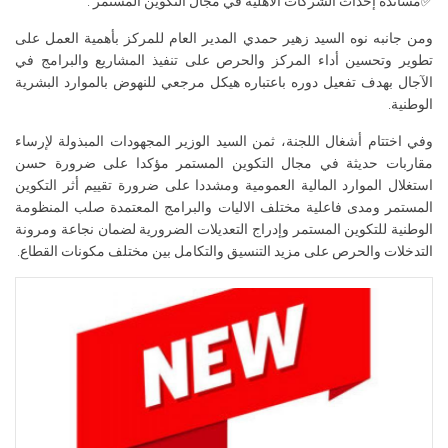
✅مساندة إحداث الشركات الأهلية في مجال التكوين المستمر .
ومن جانبه نوه السيد زهير حمدي المدير العام للمركز بأهمية العمل على
تطوير وتحسين أداء المركز والحرص على تنفيذ المشاريع والبرامج في
الآجال بهدف تفعيل دوره باعتباره هيكل مرجعي للنهوض بالموارد البشرية
الوطنية.
وفي اختتام أشغال اللجنة، ثمن السيد الوزير المجهودات المبذولة لإرساء
مقاربات حديثة في مجال التكوين المستمر مؤكدا على ضرورة حسن
استغلال الموارد المالية العمومية ومشددا على ضرورة تقييم أثر التكوين
المستمر ومدى فاعلية مختلف الاليات والبرامج المعتمدة صلب المنظومة
الوطنية للتكوين المستمر وإدراج التعديلات الضرورية لضمان نجاعة ومرونة
التدخلات والحرص على مزيد التنسيق والتكامل بين مختلف مكونات القطاع.