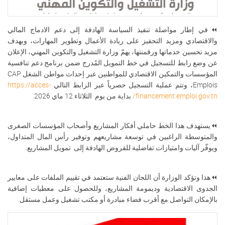
⏪في إطار مواصلة تنفيذ السياسة الهادفة إلى دعم الادماج المالي
والاقتصادي ومزيد التحفيز على ريادة الأعمال وتطوير المهارات، وبهدف
مزيد تحسين خدماتها ورقمنتها، يهمّ وزارة التشغيل والتكوين المهني، الإعلان
عن وضع رابط للتسجيل في خط التمويل المُدرج ضمن برنامج دعم تنافسية
المؤسسات والتمكين الاقتصادي للمواطنين عبر إحداث مواطن الشغل CAP
Emplois، وتتم عملية التسجيل حصرياً عبر الرابط التالي
https://acces-
financement.emploi.gov.tn/
بداية من يوم الثلاثاء 12 ماي 2026.
⏪يستهدف هذا الخط حاملي أفكار المشاريع وأصحاب المؤسسات الصغرى
والمتوسطة الراغبين في توسعة مشاريعهم وتوفير رأس المال المتداول،
ويوفّر آليات وامتيازات تفاضلية للقروض الهادفة إلى تمويل المشاريع.
⏪هذا وتؤكد الوزارة أن اللجان الفنية ستعتمد في تقييم الملفات على معايير
الجدوى الاقتصادية وديمومة المشاريع، وللحصول على معطيات إضافية
بالإمكان التواصل مع أقرب فضاء مبادرة أو مكتب تشغيل وعمل مستقل.