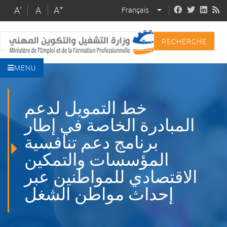
Skip
-
+
A
A
A
Français
LIST ADDITIONAL 
to
main
Recherche
content
MENU
خط التمويل لدعم
المبادرة الخاصة في إطار
برنامج دعم تنافسية
المؤسسات والتمكين
الاقتصادي للمواطنين عبر
إحداث مواطن الشغل