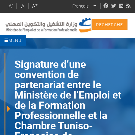
Skip
-
+
A
A
A
Français
LIST ADDITIONAL 
to
main
Recherche
content
MENU
Signature d’une
convention de
partenariat entre le
Ministère de l’Emploi et
de la Formation
Professionnelle et la
Chambre Tuniso-